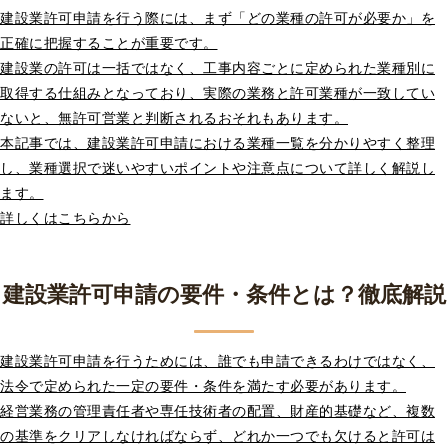
建設業許可申請を行う際には、まず「どの業種の許可が必要か」を
正確に把握することが重要です。
建設業の許可は一括ではなく、工事内容ごとに定められた業種別に
取得する仕組みとなっており、実際の業務と許可業種が一致してい
ないと、無許可営業と判断されるおそれもあります。
本記事では、建設業許可申請における業種一覧を分かりやすく整理
し、業種選択で迷いやすいポイントや注意点について詳しく解説し
ます。
詳しくはこちらから
建設業許可申請の要件・条件とは？徹底解説
建設業許可申請を行うためには、誰でも申請できるわけではなく、
法令で定められた一定の要件・条件を満たす必要があります。
経営業務の管理責任者や専任技術者の配置、財産的基礎など、複数
の基準をクリアしなければならず、どれか一つでも欠けると許可は