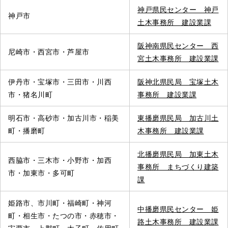
神戸県民センター 神戸
神戸市
土木事務所 建設業課
阪神南県民センター 西
尼崎市・西宮市・芦屋市
宮土木事務所 建設業課
伊丹市・宝塚市・三田市・川西
阪神北県民局 宝塚土木
市・猪名川町
事務所 建設業課
明石市・高砂市・加古川市・稲美
東播磨県民局 加古川土
町・播磨町
木事務所 建設業課
北播磨県民局 加東土木
西脇市・三木市・小野市・加西
事務所 まちづくり建築
市・加東市・多可町
課
姫路市、市川町・福崎町・神河
中播磨県民センター 姫
町・相生市・たつの市・赤穂市・
路土木事務所 建設業課