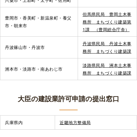
宍粟市・上郡町・太子町・佐用町
但馬県民局 豊岡土木事
豊岡市・香美町・新温泉町・養父
務所 まちづくり建築第
市・朝来市
1課 （豊岡総合庁舎）
丹波県民局 丹波土木事
丹波篠山市・丹波市
務所 まちづくり建築課
淡路県民局 洲本土木事
洲本市・淡路市・南あわじ市
務所 まちづくり建築課
大臣の建設業許可申請の提出窓口
兵庫県内
近畿地方整備局