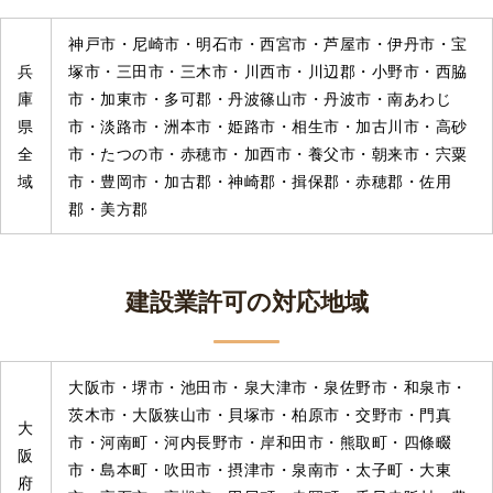
神戸市・尼崎市・明石市・西宮市・芦屋市・伊丹市・宝
兵
塚市・三田市・三木市・川西市・川辺郡・小野市・西脇
庫
市・加東市・多可郡・丹波篠山市・丹波市・南あわじ
県
市・淡路市・洲本市・姫路市・相生市・加古川市・高砂
全
市・たつの市・赤穂市・加西市・養父市・朝来市・宍粟
域
市・豊岡市・加古郡・神崎郡・揖保郡・赤穂郡・佐用
郡・美方郡
建設業許可の対応地域
大阪市・堺市・池田市・泉大津市・泉佐野市・和泉市・
茨木市・大阪狭山市・貝塚市・柏原市・交野市・門真
大
市・河南町・河内長野市・岸和田市・熊取町・四條畷
阪
市・島本町・吹田市・摂津市・泉南市・太子町・大東
府