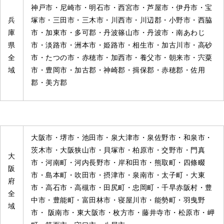
神戸市・尼崎市・明石市・西宮市・芦屋市・伊丹市・宝
兵
塚市・三田市・三木市・川西市・川辺郡・小野市・西脇
庫
市・加東市・多可郡・丹波篠山市・丹波市・南あわじ
県
市・淡路市・洲本市・姫路市・相生市・加古川市・高砂
全
市・たつの市・赤穂市・加西市・養父市・朝来市・宍粟
域
市・豊岡市・加古郡・神崎郡・揖保郡・赤穂郡・佐用
郡・美方郡
大阪市・堺市・池田市・泉大津市・泉佐野市・和泉市・
茨木市・大阪狭山市・貝塚市・柏原市・交野市・門真
大
市・河南町・河内長野市・岸和田市・熊取町・四條畷
阪
市・島本町・吹田市・摂津市・泉南市・太子町・大東
府
市・高石市・高槻市・田尻町・忠岡町・千早赤阪村・豊
全
中市・豊能町・富田林市・寝屋川市・能勢町・羽曳野
域
市・ 阪南市・東大阪市・枚方市・藤井寺市・松原市・岬